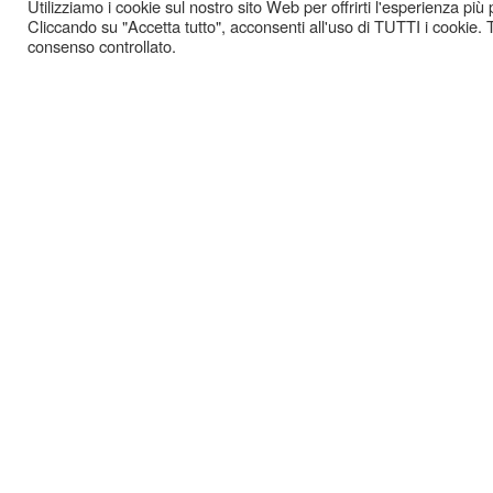
Utilizziamo i cookie sul nostro sito Web per offrirti l'esperienza più
Cliccando su "Accetta tutto", acconsenti all'uso di TUTTI i cookie. T
consenso controllato.
GAZ
-
COOKIE POLICY
PRIVACY POLICY