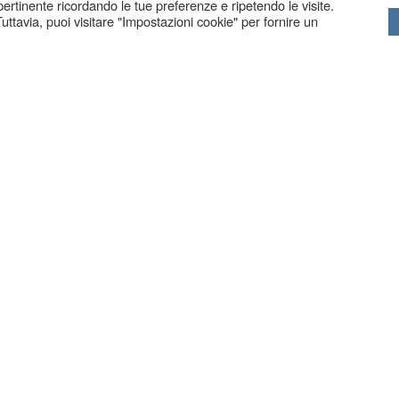
 pertinente ricordando le tue preferenze e ripetendo le visite.
uttavia, puoi visitare "Impostazioni cookie" per fornire un
BERGAMO
| Via Borfuro 4 G | Tel. 035.239439
ZANIGA BG
| Via C. Battisti 83 | Tel. 035.711250 | Fax. 035.
COPYRIG