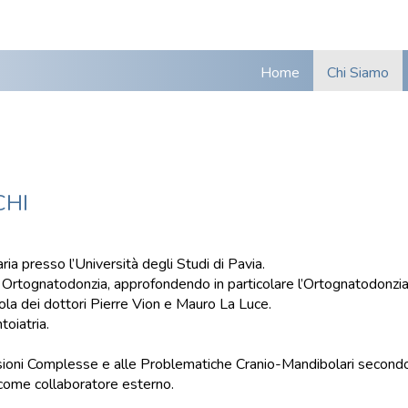
Home
Chi Siamo
CHI
ia presso l’Università degli Studi di Pavia.
in Ortognatodonzia, approfondendo in particolare l’Ortognatodonzi
uola dei dottori Pierre Vion e Mauro La Luce.
toiatria.
ioni Complesse e alle Problematiche Cranio-Mandibolari secondo l
come collaboratore esterno.