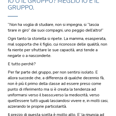
IO O IL GRUPPO? MEGLIO IO E IL
GRUPPO.
“Non ha voglia di studiare, non si impegna, si “lascia
tirare in giro” dai suoi compagni, uno peggio dell’altro!”
Ogni tanto la storiella si ripete. La mamma, esasperata,
mal sopporta che il figlio, cui riconosce delle qualità, non
fa niente per sfruttare le sue capacità, anzi tende a
negarle o a nasconderle.
E tutto perchè?
Per far parte del gruppo, per non sentirsi isolato. E
allora succede che, a differenza di qualche decennio fà,
non è più il primo della classe ad essere preso come
punto di riferimento ma si è creata la tendenza ad
uniformarsi verso il basso,verso la mediocrità, verso
quell’essere tutti uguali lasciandosi vivere e, in molti casi,
azzerando le proprie particolarità.
Il prezzo di questa scelta è molto alto. E’ la rinuncia ad