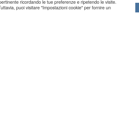
 pertinente ricordando le tue preferenze e ripetendo le visite.
uttavia, puoi visitare "Impostazioni cookie" per fornire un
BERGAMO
| Via Borfuro 4 G | Tel. 035.239439
ZANIGA BG
| Via C. Battisti 83 | Tel. 035.711250 | Fax. 035.
COPYRIG