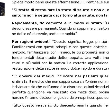
Spiega molto bene questa affermazione J.T. Kent nelle sue
“Si tratta di restaurare lo stato di salute e non di e
sintomi non è seguita dal ritorno alla salute, non la
Rapidamente, dolcemente e in modo duraturo
. “L
devono essere permanenti. Quando si sopprime un sintomo 
né dolce né durevole, anche se rapida.”
Per ragioni evidenti
. “Questo significa legge, principi
Familiarizzarsi con questi principi e con queste dottrine,
metodo, familiarizzarsi con i rimedi, le cui proprietà non 
fondamentali dello studio dell’omeopatia. Una volta impa
chiari e più saldi con la pratica. La corretta applicazione
restaurazione della salute in modo dolce, rapido e duraturo
“E’ dovere dei medici inculcare nei pazienti quei
ordinata
. Il medico che non sappia cosa sia l’ordine non m
individuare ciò che nell’uomo è in disordine; quindi ricondurl
perfetta guarigione, va realizzato con mezzi dolci, ordina
riordino l’interno dell’uomo, guidati da principi fissi, quali 
Tutto questo veniva scritto duecento anni fa quando nem