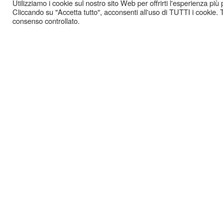
Utilizziamo i cookie sul nostro sito Web per offrirti l'esperienza più
Cliccando su "Accetta tutto", acconsenti all'uso di TUTTI i cookie. T
consenso controllato.
GAZ
-
COOKIE POLICY
PRIVACY POLICY