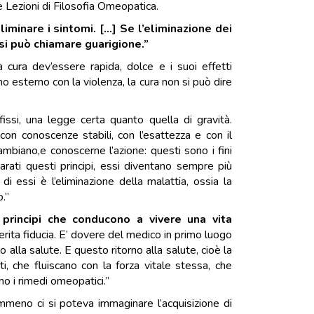
 Lezioni di Filosofia Omeopatica.
liminare i sintomi. […] Se l’eliminazione dei
 si può chiamare guarigione.”
a cura dev’essere rapida, dolce e i suoi effetti
esterno con la violenza, la cura non si può dire
 fissi, una legge certa quanto quella di gravità.
 con conoscenze stabili, con l’esattezza e con il
cambiano,e conoscerne l’azione: questi sono i fini
rati questi principi, essi diventano sempre più
 di essi è l’eliminazione della malattia, ossia la
.”
 principi che conducono a vivere una vita
erita fiducia. E’ dovere del medico in primo luogo
o alla salute. E questo ritorno alla salute, cioè la
ti, che fluiscano con la forza vitale stessa, che
sono i rimedi omeopatici.”
meno ci si poteva immaginare l’acquisizione di