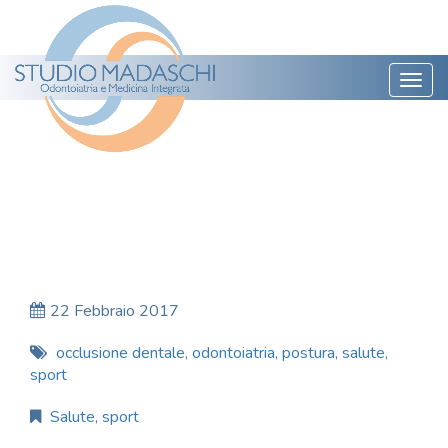
Togg
navig
22 Febbraio 2017
occlusione dentale
,
odontoiatria
,
postura
,
salute
,
sport
Salute
,
sport