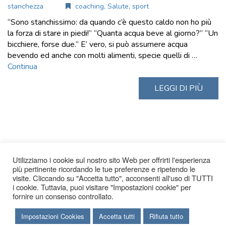
stanchezza
coaching
,
Salute
,
sport
“Sono stanchissimo: da quando c’è questo caldo non ho più
la forza di stare in piedi!” “Quanta acqua beve al giorno?” “Un
bicchiere, forse due.” E’ vero, si può assumere acqua
bevendo ed anche con molti alimenti, specie quelli di …
Continua
LEGGI DI PIÙ
Utilizziamo i cookie sul nostro sito Web per offrirti l'esperienza
più pertinente ricordando le tue preferenze e ripetendo le
visite. Cliccando su "Accetta tutto", acconsenti all'uso di TUTTI
i cookie. Tuttavia, puoi visitare "Impostazioni cookie" per
fornire un consenso controllato.
Impostazioni Cookies
Accetta tutti
Rifiuta tutto