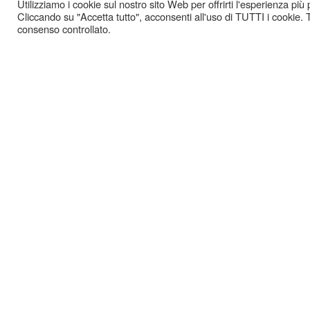
Utilizziamo i cookie sul nostro sito Web per offrirti l'esperienza più
Cliccando su "Accetta tutto", acconsenti all'uso di TUTTI i cookie. T
consenso controllato.
GAZ
-
COOKIE POLICY
PRIVACY POLICY