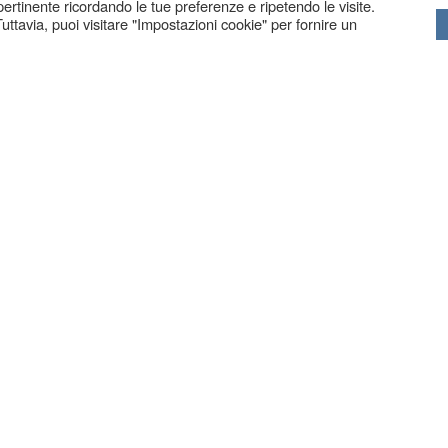
 pertinente ricordando le tue preferenze e ripetendo le visite.
uttavia, puoi visitare "Impostazioni cookie" per fornire un
BERGAMO
| Via Borfuro 4 G | Tel. 035.239439
ZANIGA BG
| Via C. Battisti 83 | Tel. 035.711250 | Fax. 035.
COPYRIG