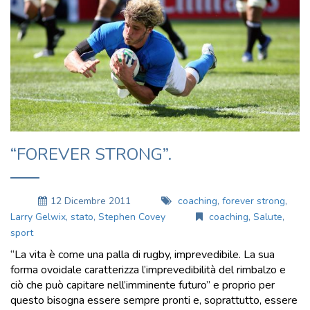
“FOREVER STRONG”.
12 Dicembre 2011
coaching
,
forever strong
,
Larry Gelwix
,
stato
,
Stephen Covey
coaching
,
Salute
,
sport
“La vita è come una palla di rugby, imprevedibile. La sua
forma ovoidale caratterizza l’imprevedibilità del rimbalzo e
ciò che può capitare nell’imminente futuro” e proprio per
questo bisogna essere sempre pronti e, soprattutto, essere