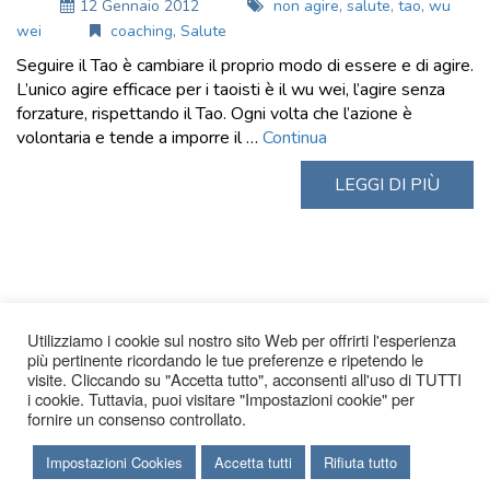
12 Gennaio 2012
non agire
,
salute
,
tao
,
wu
wei
coaching
,
Salute
Seguire il Tao è cambiare il proprio modo di essere e di agire.
L’unico agire efficace per i taoisti è il wu wei, l’agire senza
forzature, rispettando il Tao. Ogni volta che l’azione è
volontaria e tende a imporre il …
Continua
LEGGI DI PIÙ
Utilizziamo i cookie sul nostro sito Web per offrirti l'esperienza
più pertinente ricordando le tue preferenze e ripetendo le
visite. Cliccando su "Accetta tutto", acconsenti all'uso di TUTTI
i cookie. Tuttavia, puoi visitare "Impostazioni cookie" per
fornire un consenso controllato.
Impostazioni Cookies
Accetta tutti
Rifiuta tutto