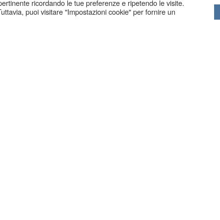
 pertinente ricordando le tue preferenze e ripetendo le visite.
uttavia, puoi visitare "Impostazioni cookie" per fornire un
BERGAMO
| Via Borfuro 4 G | Tel. 035.239439
ZANIGA BG
| Via C. Battisti 83 | Tel. 035.711250 | Fax. 035.
COPYRIG