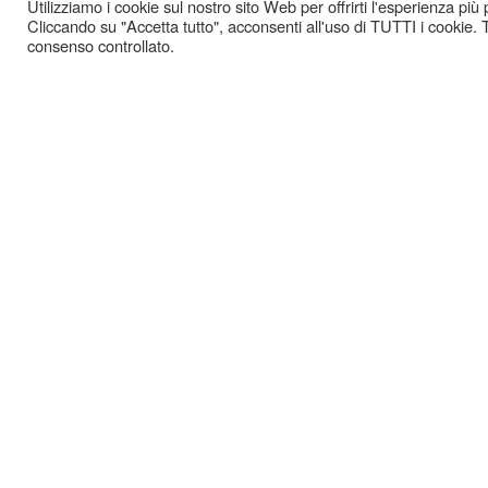
Utilizziamo i cookie sul nostro sito Web per offrirti l'esperienza più
Cliccando su "Accetta tutto", acconsenti all'uso di TUTTI i cookie. T
consenso controllato.
GAZ
-
COOKIE POLICY
PRIVACY POLICY