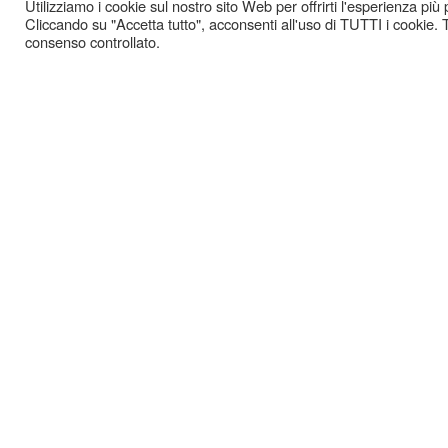
Utilizziamo i cookie sul nostro sito Web per offrirti l'esperienza più
Cliccando su "Accetta tutto", acconsenti all'uso di TUTTI i cookie. T
consenso controllato.
GAZ
-
COOKIE POLICY
PRIVACY POLICY