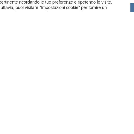
 pertinente ricordando le tue preferenze e ripetendo le visite.
uttavia, puoi visitare "Impostazioni cookie" per fornire un
BERGAMO
| Via Borfuro 4 G | Tel. 035.239439
ZANIGA BG
| Via C. Battisti 83 | Tel. 035.711250 | Fax. 035.
COPYRIG