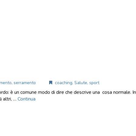
amento
,
serramento
coaching
,
Salute
,
sport
d’accordo: è un comune modo di dire che descrive una cosa normale. 
i altri, …
Continua