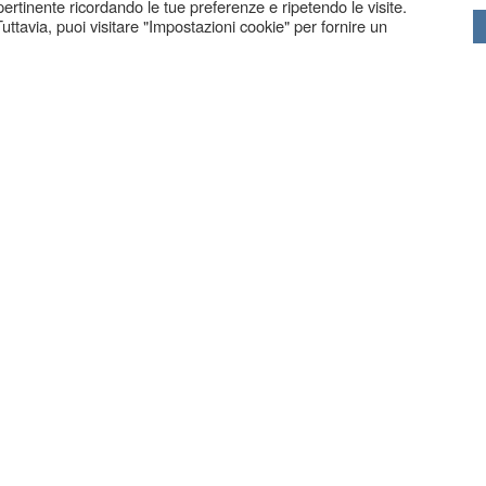
 pertinente ricordando le tue preferenze e ripetendo le visite.
uttavia, puoi visitare "Impostazioni cookie" per fornire un
BERGAMO
| Via Borfuro 4 G | Tel. 035.239439
ZANIGA BG
| Via C. Battisti 83 | Tel. 035.711250 | Fax. 035.
COPYRIG