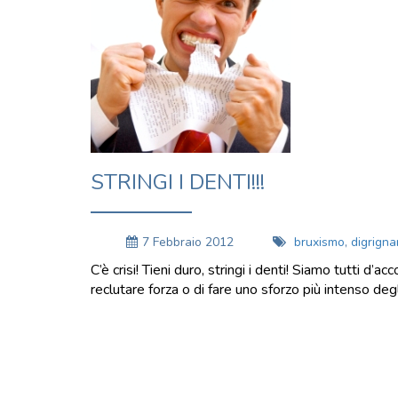
STRINGI I DENTI!!!
7 Febbraio 2012
bruxismo
,
digrign
C’è crisi! Tieni duro, stringi i denti! Siamo tutti 
reclutare forza o di fare uno sforzo più intenso degl