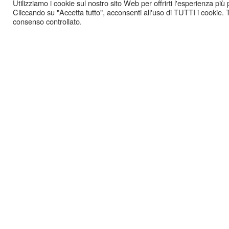
Utilizziamo i cookie sul nostro sito Web per offrirti l'esperienza più
Cliccando su "Accetta tutto", acconsenti all'uso di TUTTI i cookie. T
consenso controllato.
GAZ
-
COOKIE POLICY
PRIVACY POLICY