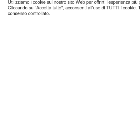
Utilizziamo i cookie sul nostro sito Web per offrirti l'esperienza più
Cliccando su "Accetta tutto", acconsenti all'uso di TUTTI i cookie. T
consenso controllato.
GAZ
-
COOKIE POLICY
PRIVACY POLICY