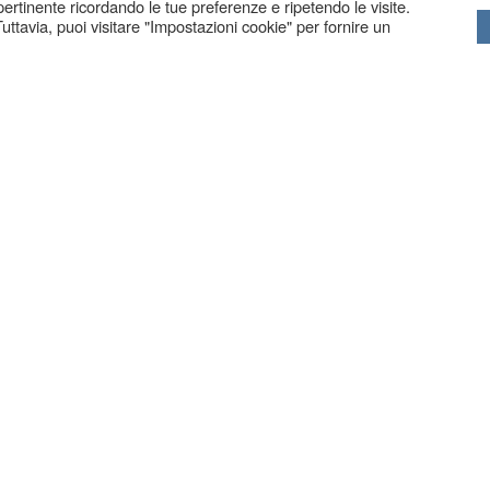
 pertinente ricordando le tue preferenze e ripetendo le visite.
uttavia, puoi visitare "Impostazioni cookie" per fornire un
BERGAMO
| Via Borfuro 4 G | Tel. 035.239439
ZANIGA BG
| Via C. Battisti 83 | Tel. 035.711250 | Fax. 035.
COPYRIG